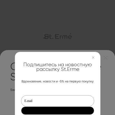
Контакты
Подпишитесь на новостную
Change Language
рассылку St.Erme
Site
Вдохновение, новости и -5% на первую покупку
Switch to the English version of the website?
Каталог
Sale
Платья
Cancel
Yes
Блузы