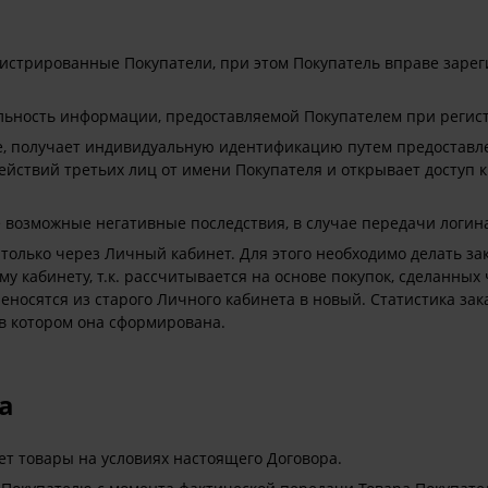
истрированные Покупатели, при этом Покупатель вправе зарегис
ильность информации, предоставляемой Покупателем при регис
е, получает индивидуальную идентификацию путем предоставл
йствий третьих лиц от имени Покупателя и открывает доступ 
е возможные негативные последствия, в случае передачи логин
только через Личный кабинет. Для этого необходимо делать зак
 кабинету, т.к. рассчитывается на основе покупок, сделанных 
еносятся из старого Личного кабинета в новый. Статистика зак
 в котором она сформирована.
а
ет товары на условиях настоящего Договора.