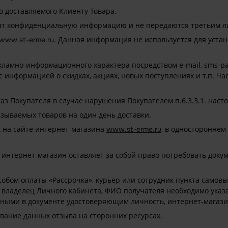
 доставляемого Клиенту Товара.
ржат конфиденциальную информацию и не передаются третьим л
. Данная информация не используется для уста
www.st-erme.ru
ламно-информационного характера посредством e-mail, sms-ра
е с информацией о скидках, акциях, новых поступлениях и т.п. 
аз Покупателя в случае нарушения Покупателем п.6.3.3.1. нас
зываемых товаров на один день доставки.
 на сайте интернет-магазина
, в одностороннем
www.st-erme.ru
, интернет-магазин оставляет за собой право потребовать док
особом оплаты «Рассрочка», курьер или сотрудник пункта само
 владелец Личного кабинета, ФИО получателя необходимо указа
ными в документе удостоверяющим личность, интернет-магазин
ование данных отзыва на сторонних ресурсах.