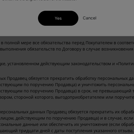
Cancel
Yes
в полной мере все обязательства перед Покупателем в соответ
евыполнения обязательств по Договору в случае возникновения
ке, установленном действующим законодательством и «Политик
ых Продавец обязуется прекратить обработку персональных да
йствующим по поручению Продавца) и уничтожить персональны
йствующим по поручению Продавца) в срок, не превышающий т
вором, стороной которого, выгодоприобретателем или поручит
 персональных данных Продавец обязуется прекратить их обраб
лицом, действующим по поручению Продавца) и в случае, если
сональные данные или обеспечить их уничтожение (если обраб
ающий тридцати дней с даты поступления указанного отзыва, е