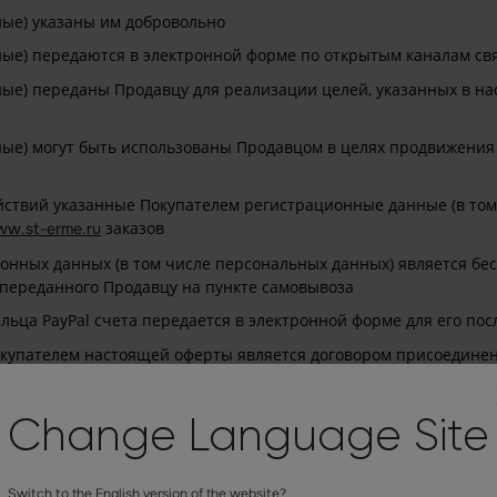
ые) указаны им добровольно
ые) передаются в электронной форме по открытым каналам свя
ые) переданы Продавцу для реализации целей, указанных в на
е) могут быть использованы Продавцом в целях продвижения т
твий указанные Покупателем регистрационные данные (в том 
заказов
w.st-erme.ru
ионных данных (в том числе персональных данных) является бе
 переданного Продавцу на пункте самовывоза
дельца PayPal счета передается в электронной форме для его 
упателем настоящей оферты является договором присоединения
рочным фактом принятия Покупателем условий данного Договора
Change Language Site
ов для улучшения качества обслуживания Покупателей. Покупат
вступившее с продавцом в отношения на условиях настоящего Д
Switch to the English version of the website?