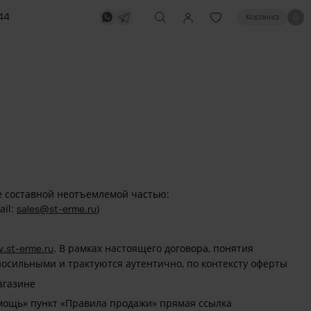
44
0
Корзина
е составной неотъемлемой частью:
ail:
)
sales@
st-erme.ru
. В рамках настоящего договора, понятия
w.s
t-erme.ru
осильными и трактуются аутентично, по контексту оферты
агазине
омощь» пункт «Правила продажи» прямая ссылка