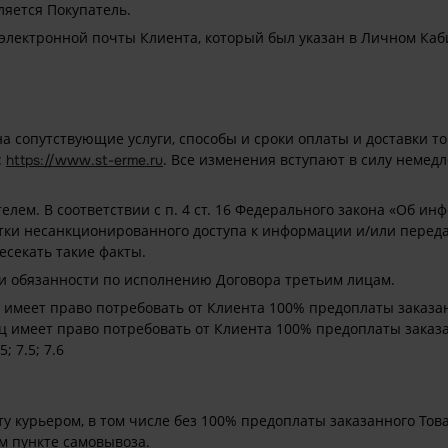
яется Покупатель.
 электронной почты Клиента, который был указан в Личном Каб
а сопутствующие услуги, способы и сроки оплаты и доставки т
:
. Все изменения вступают в силу немед
https://www.st-erme.ru
лем. В соответствии с п. 4 ст. 16 Федерального закона «Об и
тки несанкционированного доступа к информации и/или перед
есекать такие факты.
 и обязанности по исполнению Договора третьим лицам.
 имеет право потребовать от Клиента 100% предоплаты заказан
ец имеет право потребовать от Клиента 100% предоплаты заказ
; 7.5; 7.6
у курьером, в том числе без 100% предоплаты заказанного Това
м пункте самовывоза.