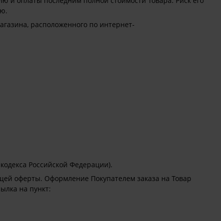
ю и оплаты последним полной стоимости Товара. Риск его
ю.
агазина, расположенного по интернет-
:
 кодекса Российской Федерации).
ящей оферты. Оформление Покупателем заказа на Товар
ылка на пункт: