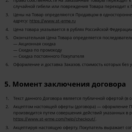
Право собственности на Заказанные Товары переходит к
случайной гибели или повреждения Товара переходит к 
Цены на Товар определяются Продавцом в односторонне
адресу:
https://www.st-erme.ru
Цена товара указывается в рублях Российской Федерации
Окончательная Цена Товара определяется последователь
— Акционная скидка
— Скидка по промокоду
— Скидка постоянного Покупателя
Оформление и доставка Заказов, стоимость которых без у
5. Момент заключения договора
Текст данного Договора является публичной офертой (в с
Акцептом настоящей оферты (договора) — оформление По
производится путем совершения действий указанных в ра
.
https://www.st-erme.com/help/checkout/
Акцептируя настоящую оферту, Покупатель выражает согл