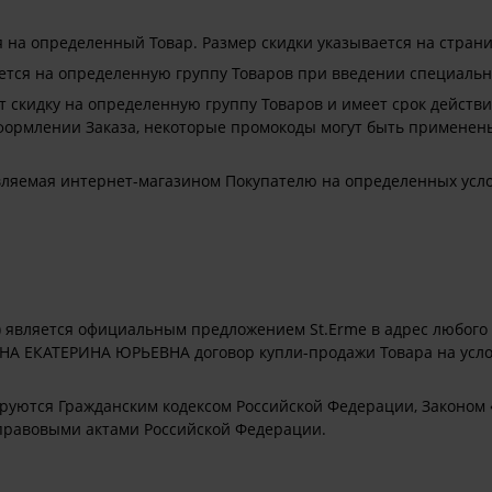
я на определенный Товар. Размер скидки указывается на страни
яется на определенную группу Товаров при введении специальн
 скидку на определенную группу Товаров и имеет срок действи
оформлении Заказа, некоторые промокоды могут быть применен
вляемая интернет-магазином Покупателю на определенных усл
 является официальным предложением St.Erme в адрес любого
 ЕКАТЕРИНА ЮРЬЕВНА договор купли-продажи Товара на услов
руются Гражданским кодексом Российской Федерации, Законо
правовыми актами Российской Федерации.