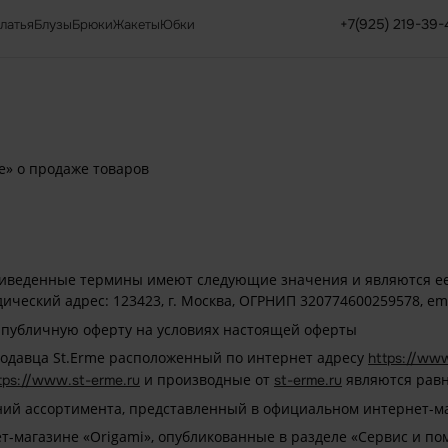
+7(925) 219-39-
латья
Блузы
Брюки
Жакеты
Юбки
e» о продаже товаров
еприведенные термины имеют следующие значения и являются е
кий адрес: 123423, г. Москва, ОГРНИП 320774600259578, em
публичную оферту на условиях настоящей оферты
давца St.Erme расположенный по интернет адресу
https://ww
и производные от
являются равн
tps://www.s
t-erme.ru
s
t-erme.ru
ний ассортимента, представленный в официальном интернет-м
-магазине «Origami», опубликованные в разделе «Сервис и п