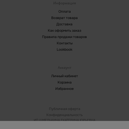
Информация
Оплата
Возврат товара
Доставка
Как оформить заказ
Правила продажи товаров
Контакты
Lookbook
Аккаунт
Личный кабинет
Корзина
Избранное
Публичная оферта
Конфиденциальность
ИП ШМЕЛЬКИНА ЕКАТЕРИНА ЮРЬЕВНА
ИНН: 164609707281 ОГРНИП 320774600259578