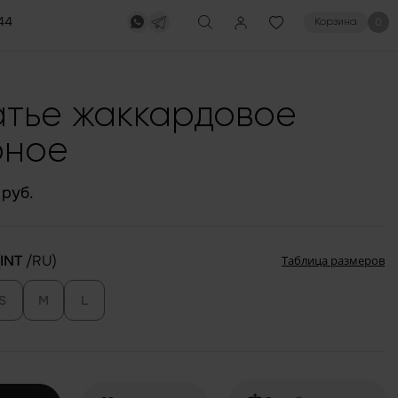
44
0
Корзина
атье жаккардовое
рное
руб.
INT
/RU)
Таблица размеров
S
M
L