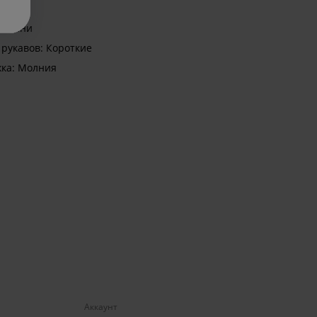
: Мини
рукавов: Короткие
жка: Молния
Аккаунт