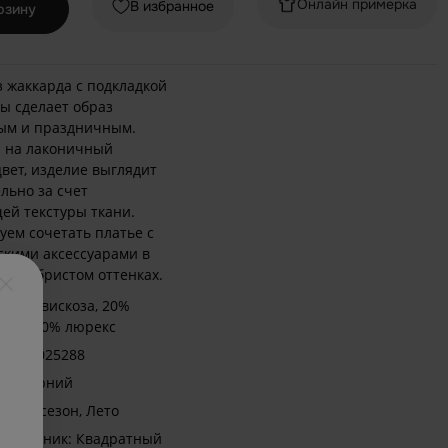
Онлайн примерка
В избранное
рзину
з жаккарда с подкладкой
зы сделает образ
ым и праздничным.
 на лаконичный
вет, изделие выглядит
льно за счет
й текстуры ткани.
уем сочетать платье с
скими аксессуарами в
 серебристом оттенках.
: 70% вискоза, 20%
тер, 10% люрекс
л: ST.025288
: Вечерний
 Демисезон, Лето
/воротник: Квадратный