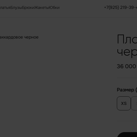
+7(925) 219-39-
латья
Блузы
Брюки
Жакеты
Юбки
Пл
че
36 000 
Размер (
XS