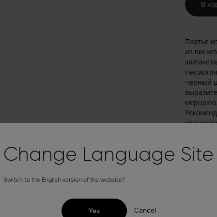
В ко
Платье и
из виско
элегантн
Несмотря
черный ц
выразите
мерцающе
Рекоменд
классиче
черном и
Состав
Change Language Site
полиэс
Артику
Switch to the English version of the website?
Стиль
Сезон:
Cancel
Yes
Вырез